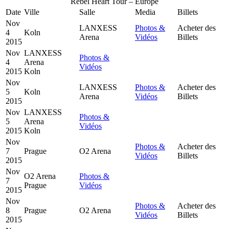
Rebel Heart Tour – Europe
Date
Ville
Salle
Media
Billets
Nov
LANXESS
Photos &
Acheter des
4
Koln
Arena
Vidéos
Billets
2015
Nov
LANXESS
Photos &
4
Arena
Vidéos
2015
Koln
Nov
LANXESS
Photos &
Acheter des
5
Koln
Arena
Vidéos
Billets
2015
Nov
LANXESS
Photos &
5
Arena
Vidéos
2015
Koln
Nov
Photos &
Acheter des
7
Prague
O2 Arena
Vidéos
Billets
2015
Nov
O2 Arena
Photos &
7
Prague
Vidéos
2015
Nov
Photos &
Acheter des
8
Prague
O2 Arena
Vidéos
Billets
2015