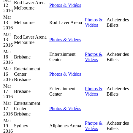
Rod Laver Arena
12
Photos & Vidéos
Melbourne
2016
Mar
Photos &
Acheter des
13
Melbourne
Rod Laver Arena
Vidéos
Billets
2016
Mar
Rod Laver Arena
13
Photos & Vidéos
Melbourne
2016
Mar
Entertainment
Photos &
Acheter des
16
Brisbane
Center
Vidéos
Billets
2016
Mar
Entertainment
16
Center
Photos & Vidéos
2016
Brisbane
Mar
Entertainment
Photos &
Acheter des
17
Brisbane
Center
Vidéos
Billets
2016
Mar
Entertainment
17
Center
Photos & Vidéos
2016
Brisbane
Mar
Photos &
Acheter des
19
Sydney
Allphones Arena
Vidéos
Billets
2016