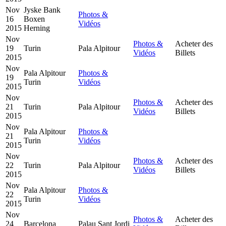
Nov
Jyske Bank
Photos &
16
Boxen
Vidéos
2015
Herning
Nov
Photos &
Acheter des
19
Turin
Pala Alpitour
Vidéos
Billets
2015
Nov
Pala Alpitour
Photos &
19
Turin
Vidéos
2015
Nov
Photos &
Acheter des
21
Turin
Pala Alpitour
Vidéos
Billets
2015
Nov
Pala Alpitour
Photos &
21
Turin
Vidéos
2015
Nov
Photos &
Acheter des
22
Turin
Pala Alpitour
Vidéos
Billets
2015
Nov
Pala Alpitour
Photos &
22
Turin
Vidéos
2015
Nov
Photos &
Acheter des
24
Barcelona
Palau Sant Jordi