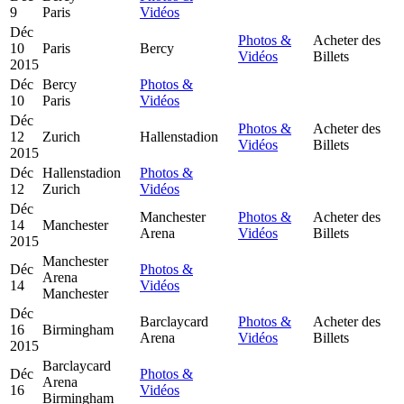
9
Paris
Vidéos
Déc
Photos &
Acheter des
10
Paris
Bercy
Vidéos
Billets
2015
Déc
Bercy
Photos &
10
Paris
Vidéos
Déc
Photos &
Acheter des
12
Zurich
Hallenstadion
Vidéos
Billets
2015
Déc
Hallenstadion
Photos &
12
Zurich
Vidéos
Déc
Manchester
Photos &
Acheter des
14
Manchester
Arena
Vidéos
Billets
2015
Manchester
Déc
Photos &
Arena
14
Vidéos
Manchester
Déc
Barclaycard
Photos &
Acheter des
16
Birmingham
Arena
Vidéos
Billets
2015
Barclaycard
Déc
Photos &
Arena
16
Vidéos
Birmingham