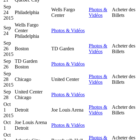
Sep
Wells Fargo
Photos &
Acheter des
24
Philadelphia
Center
Vidéos
Billets
2015
Wells Fargo
Sep
Center
Photos & Vidéos
24
Philadelphia
Sep
Photos &
Acheter des
26
Boston
TD Garden
Vidéos
Billets
2015
Sep
TD Garden
Photos & Vidéos
26
Boston
Sep
Photos &
Acheter des
28
Chicago
United Center
Vidéos
Billets
2015
Sep
United Center
Photos & Vidéos
28
Chicago
Oct
Photos &
Acheter des
1
Detroit
Joe Louis Arena
Vidéos
Billets
2015
Oct
Joe Louis Arena
Photos & Vidéos
1
Detroit
Oct
Photos &
Acheter des