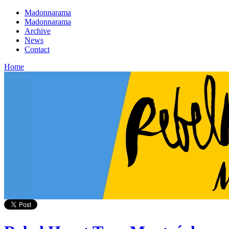
Madonnarama
Madonnarama
Archive
News
Contact
Home