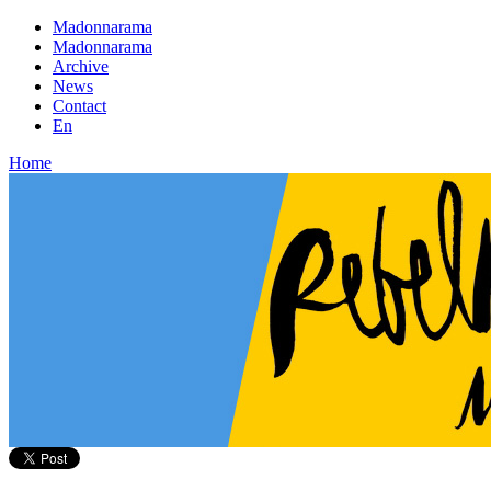
Madonnarama
Madonnarama
Archive
News
Contact
En
Home