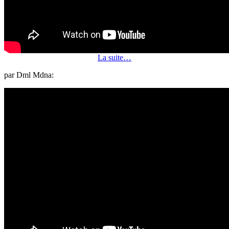
La suite…
par Dml Mdna: