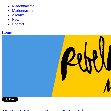
Madonnarama
Madonnarama
Archive
News
Contact
Home