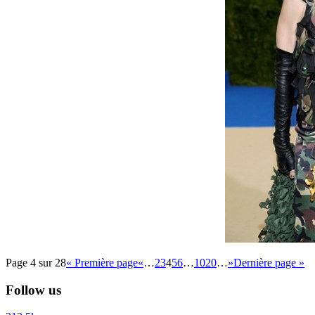
Page 4 sur 28
« Première page
«
…
2
3
4
5
6
…
10
20
…
»
Dernière page »
Follow us