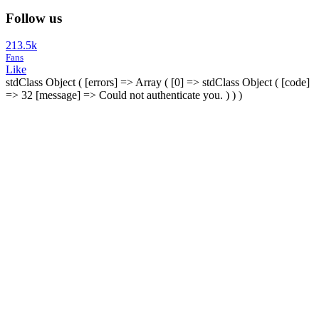
Follow us
213.5k
Fans
Like
stdClass Object ( [errors] => Array ( [0] => stdClass Object ( [code]
=> 32 [message] => Could not authenticate you. ) ) )