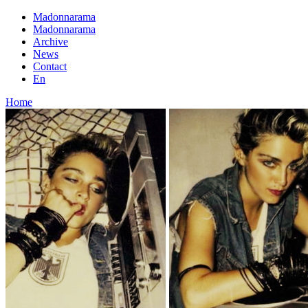
Madonnarama
Madonnarama
Archive
News
Contact
En
Home