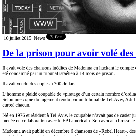
10 juillet 2015
News
De la prison pour avoir volé de
Il avait volé des chansons inédites de Madonna en hackant le compte em
été condamné par un tribunal israélien à 14 mois de prison.
Il avait vendu des copies à 300 dollars
L’homme a plaidé coupable de «piratage d’un certain nombre d’ordinat
Selon une copie du jugement rendu par un tribunal de Tel-Aviv, Adi L
euros) chacun.
Né en 1976 et résident à Tel-Aviv, le coupable n’avait pas de casier ju
menée en collaboration avec le FBI américain. Son avocat a brossé le p
Madonna avait publié en décembre 6 chansons de «Rebel Heart», des mois