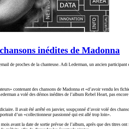
s chansons inédites de Madonna
ail de proches de la chanteuse. Adi Lederman, un ancien participant d’u
eurs» contenant des chansons de Madonna et «d’avoir vendu les fichiers
ederman a volé des démos inédites de l’album Rebel Heart, pas encore p
diciaire. Il avait été arrêté en janvier, soupçonné d’avoir volé des chan
ortrait d’un «collectionneur passionné qui est allé trop loin».
 avant la date de sortie prévue de l’album, après que des titres ont fui