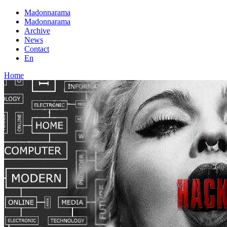
Madonnarama
Madonnarama
Archive
News
Contact
En
Home