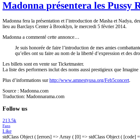
Madonna présentera les Pussy R
Madonna fera la présentation et l’introduction de Masha et Nadya, 
lieu au Barclays Center à Brooklyn, le mercredi 5 février 2014.
Madonna a commenté cette annonce…
Je suis honorée de faire l’introduction de mes amies combattan
qu’elles ont su faire au nom de la liberté d’expression et des dr
Les billets sont en vente sur Ticketmaster.
La liste des performers inclut des noms aussi prestigieux que Imagi
Plus d’informations sur
http://www.amnestyusa.org/Feb5concert
.
Source : Madonna.com
Traduction: Madonnarama.com
Follow us
213.5k
Fans
Like
stdClass Object ( [errors] => Array ( [0] => stdClass Object ( [code] 