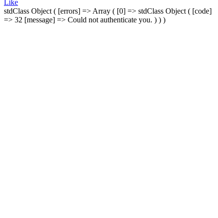
Like
stdClass Object ( [errors] => Array ( [0] => stdClass Object ( [code]
=> 32 [message] => Could not authenticate you. ) ) )