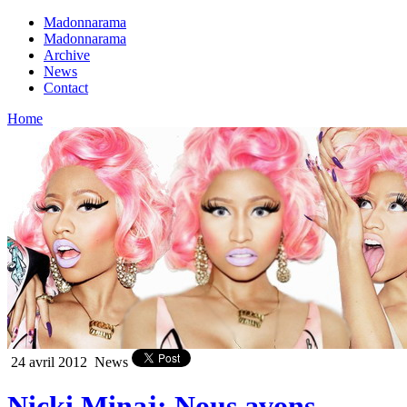
Madonnarama
Madonnarama
Archive
News
Contact
Home
24 avril 2012
News
Nicki Minaj: Nous avons