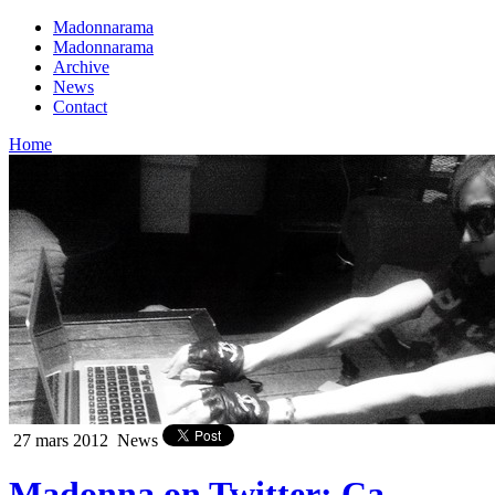
Madonnarama
Madonnarama
Archive
News
Contact
Home
27 mars 2012
News
Madonna on Twitter: Ça