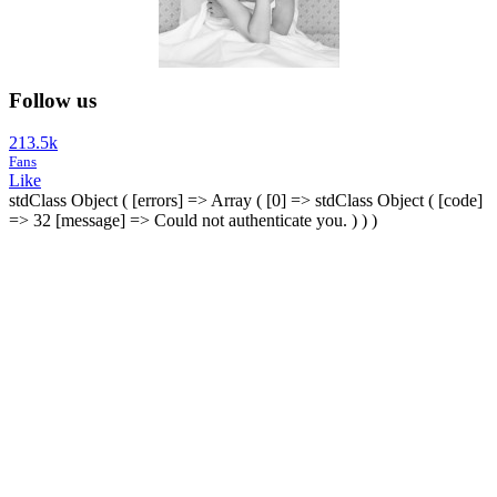
Follow us
213.5k
Fans
Like
stdClass Object ( [errors] => Array ( [0] => stdClass Object ( [code]
=> 32 [message] => Could not authenticate you. ) ) )