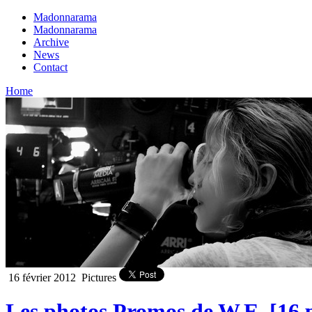
Madonnarama
Madonnarama
Archive
News
Contact
Home
16 février 2012
Pictures
Les photos Promos de W.E. [16