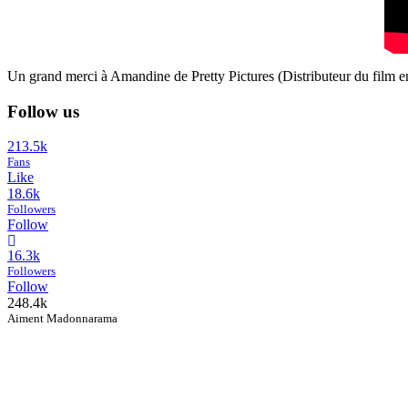
Un grand merci à Amandine de Pretty Pictures (Distributeur du film e
Follow us
213.5k
Fans
Like
18.6k
Followers
Follow
16.3k
Followers
Follow
248.4k
Aiment Madonnarama