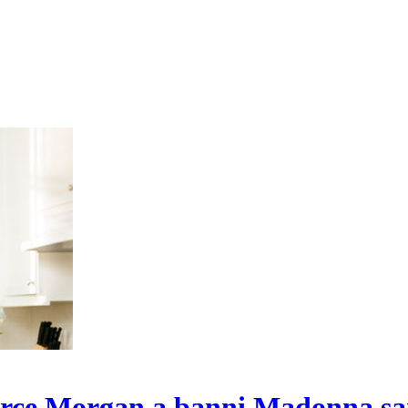
erce Morgan a banni Madonna sa