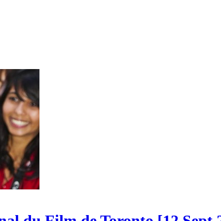
nal du Film de Toronto [12 Sept