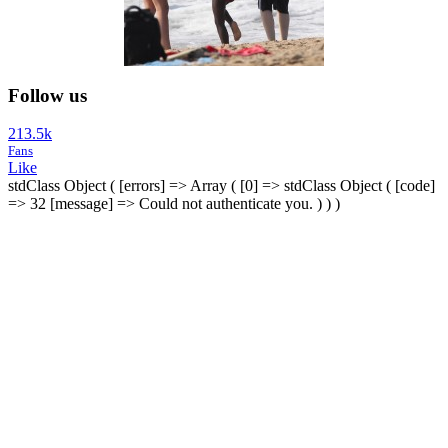
Follow us
213.5k
Fans
Like
stdClass Object ( [errors] => Array ( [0] => stdClass Object ( [code]
=> 32 [message] => Could not authenticate you. ) ) )