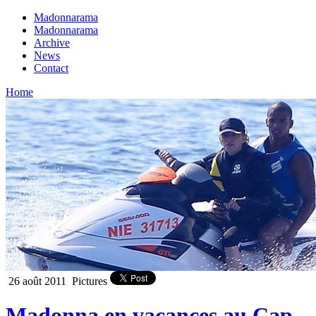
Madonnarama
Madonnarama
Archive
News
Contact
Home
26 août 2011
Pictures
Madonna en vacances au Cap