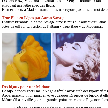
D’après Now, Madonna ne voulait pas de Kelly Osbourne en tant qu’égé
envoyant une lettre avec des fleurs.
Bien entendu, à Madonnarama, nous ne croyons pas un seul mot de ce
True Blue en Légos par Aaron Savage
L’artiste britannique Aaron Savage aime la musique autant qu’il aime l
Jetez un œil sur sa version de l’album « True Blue » de Madonna…
Des bijoux pour une Madone
Le bijoutier designer Hanut Singh a révélé avoir crée des bijoux ‘tê
Apparemment, il lui aurait envoyé quelques 15 pièces de bijoux et elle 
Même s’il a travaillé pour de grandes pointures comme Beyonce, il 
« Créer pour Madonna a été le plus grand moment pour moi. »