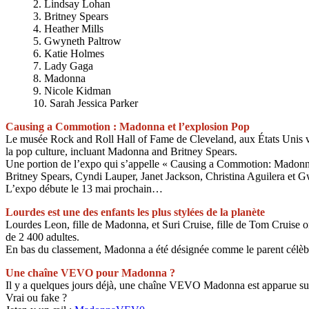
2. Lindsay Lohan
3. Britney Spears
4. Heather Mills
5. Gwyneth Paltrow
6. Katie Holmes
7. Lady Gaga
8. Madonna
9. Nicole Kidman
10. Sarah Jessica Parker
Causing a Commotion : Madonna et l’explosion Pop
Le musée Rock and Roll Hall of Fame de Cleveland, aux États Unis va
la pop culture, incluant Madonna and Britney Spears.
Une portion de l’expo qui s’appelle « Causing a Commotion: Madonna a
Britney Spears, Cyndi Lauper, Janet Jackson, Christina Aguilera et G
L’expo débute le 13 mai prochain…
Lourdes est une des enfants les plus stylées de la planète
Lourdes Leon, fille de Madonna, et Suri Cruise, fille de Tom Cruise o
de 2 400 adultes.
En bas du classement, Madonna a été désignée comme le parent célèbr
Une chaîne VEVO pour Madonna ?
Il y a quelques jours déjà, une chaîne VEVO Madonna est apparue sur
Vrai ou fake ?