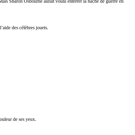
Mais Sharon Osbourne aurait voulu enterrer la hache de guerre en
’aide des célèbres jouets.
couleur de ses yeux.