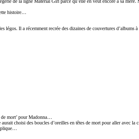
rie de la ligne Material Girl parce qu’elle en veut encore à sa mère. 
tte histoire…
es légos. Il a récemment recrée des dizaines de couvertures d’albums à l
tes de mort’ pour Madonna…
aurait choisi des boucles d’oreilles en têtes de mort pour aller avec la 
explique…