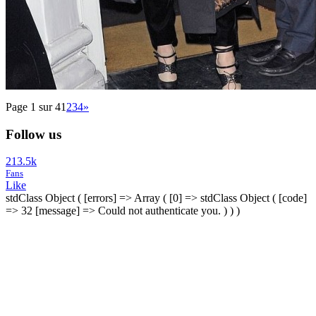
Page 1 sur 4
1
2
3
4
»
Follow us
213.5k
Fans
Like
stdClass Object ( [errors] => Array ( [0] => stdClass Object ( [code]
=> 32 [message] => Could not authenticate you. ) ) )