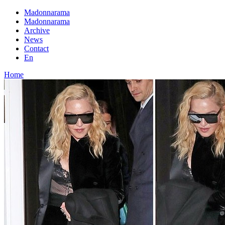
Madonnarama
Madonnarama
Archive
News
Contact
En
Home