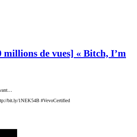
 millions de vues] « Bitch, I’m
uivant…
p://bit.ly/1NEK54B #VevoCertified