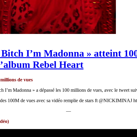
 Bitch I’m Madonna » atteint 100
 l’album Rebel Heart
millions de vues
itch I’m Madonna » a dépassé les 100 millions de vues, avec le tweet s
s 100M de vues avec sa vidéo remplie de stars ft @NICKIMINAJ htt
—
idéo)