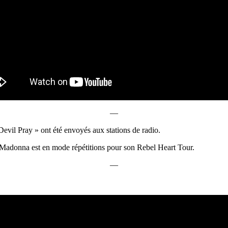
—
vil Pray » ont été envoyés aux stations de radio.
r Madonna est en mode répétitions pour son Rebel Heart Tour.
—