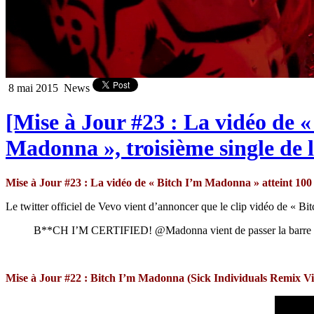
8 mai 2015
News
[Mise à Jour #23 : La vidéo de «
Madonna », troisième single de
Mise à Jour #23 : La vidéo de « Bitch I’m Madonna » atteint 100 
Le twitter officiel de Vevo vient d’annoncer que le clip vidéo de « B
B**CH I’M CERTIFIED! @Madonna vient de passer la barre de
Mise à Jour #22 : Bitch I’m Madonna (Sick Individuals Remix V