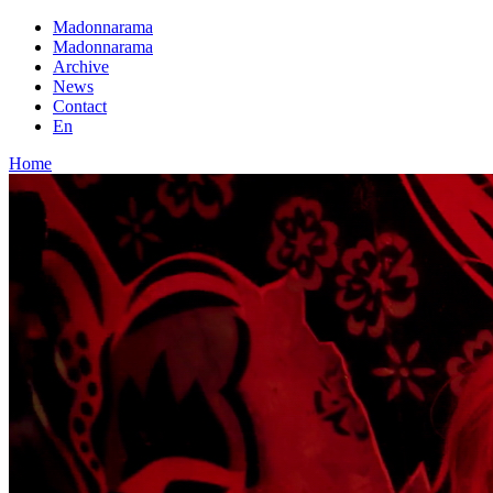
Madonnarama
Madonnarama
Archive
News
Contact
En
Home