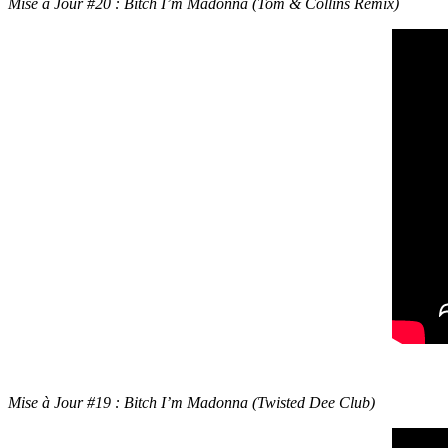
Mise à Jour #20 : Bitch I’m Madonna (Tom & Collins Remix)
Mise à Jour #19 : Bitch I’m Madonna (Twisted Dee Club)