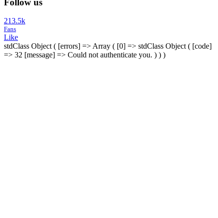
Follow us
213.5k
Fans
Like
stdClass Object ( [errors] => Array ( [0] => stdClass Object ( [code]
=> 32 [message] => Could not authenticate you. ) ) )