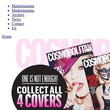
Madonnarama
Madonnarama
Archive
News
Contact
En
Home