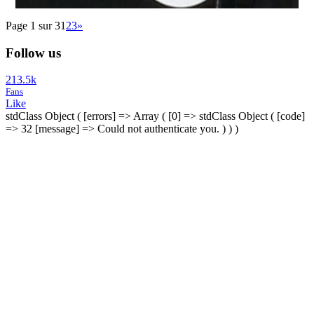
Page 1 sur 3
1
2
3
»
Follow us
213.5k
Fans
Like
stdClass Object ( [errors] => Array ( [0] => stdClass Object ( [code]
=> 32 [message] => Could not authenticate you. ) ) )