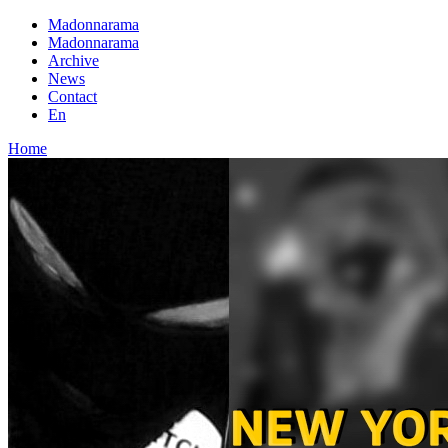
Madonnarama
Madonnarama
Archive
News
Contact
En
Home