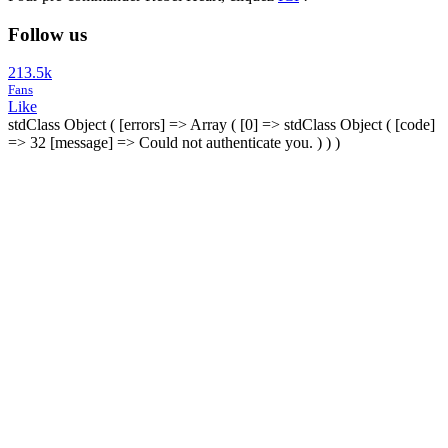
Follow us
213.5k
Fans
Like
stdClass Object ( [errors] => Array ( [0] => stdClass Object ( [code]
=> 32 [message] => Could not authenticate you. ) ) )