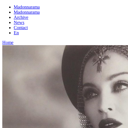
Madonnarama
Madonnarama
Archive
News
Contact
En
Home