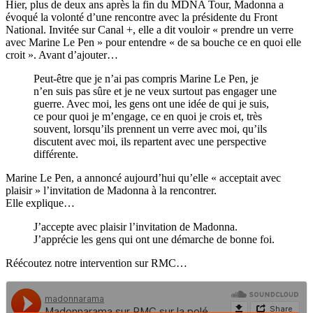
Hier, plus de deux ans après la fin du MDNA Tour, Madonna a
évoqué la volonté d’une rencontre avec la présidente du Front
National. Invitée sur Canal +, elle a dit vouloir « prendre un verre
avec Marine Le Pen » pour entendre « de sa bouche ce en quoi elle
croit ». Avant d’ajouter…
Peut-être que je n’ai pas compris Marine Le Pen, je
n’en suis pas sûre et je ne veux surtout pas engager une
guerre. Avec moi, les gens ont une idée de qui je suis,
ce pour quoi je m’engage, ce en quoi je crois et, très
souvent, lorsqu’ils prennent un verre avec moi, qu’ils
discutent avec moi, ils repartent avec une perspective
différente.
Marine Le Pen, a annoncé aujourd’hui qu’elle « acceptait avec
plaisir » l’invitation de Madonna à la rencontrer.
Elle explique…
J’accepte avec plaisir l’invitation de Madonna.
J’apprécie les gens qui ont une démarche de bonne foi.
Réécoutez notre intervention sur RMC…