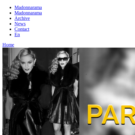
Madonnarama
Madonnarama
Archive
News
Contact
En
Home