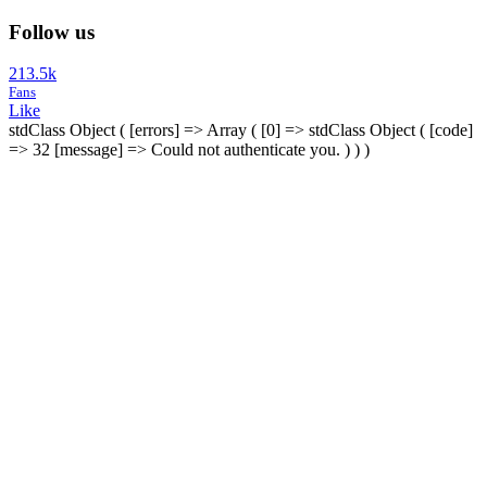
Follow us
213.5k
Fans
Like
stdClass Object ( [errors] => Array ( [0] => stdClass Object ( [code]
=> 32 [message] => Could not authenticate you. ) ) )