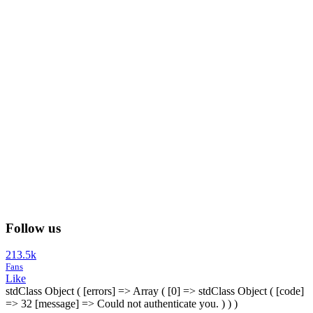
Follow us
213.5k
Fans
Like
stdClass Object ( [errors] => Array ( [0] => stdClass Object ( [code]
=> 32 [message] => Could not authenticate you. ) ) )