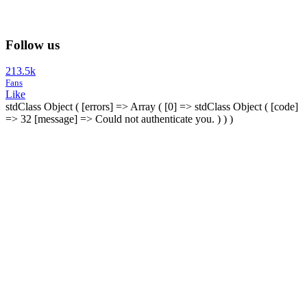
Follow us
213.5k
Fans
Like
stdClass Object ( [errors] => Array ( [0] => stdClass Object ( [code]
=> 32 [message] => Could not authenticate you. ) ) )