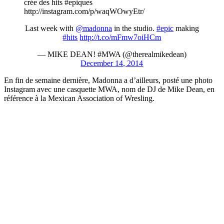
crée des hits #epiques
http://instagram.com/p/waqWOwyEtr/
Last week with
@madonna
in the studio.
#epic
making
#hits
http://t.co/mFmw7oiHCm
— MIKE DEAN! #MWA (@therealmikedean)
December 14, 2014
En fin de semaine dernière, Madonna a d’ailleurs, posté une photo
Instagram avec une casquette MWA, nom de DJ de Mike Dean, en
référence à la Mexican Association of Wresling.