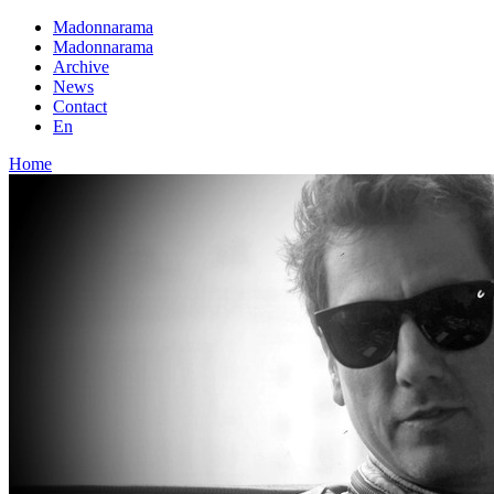
Madonnarama
Madonnarama
Archive
News
Contact
En
Home