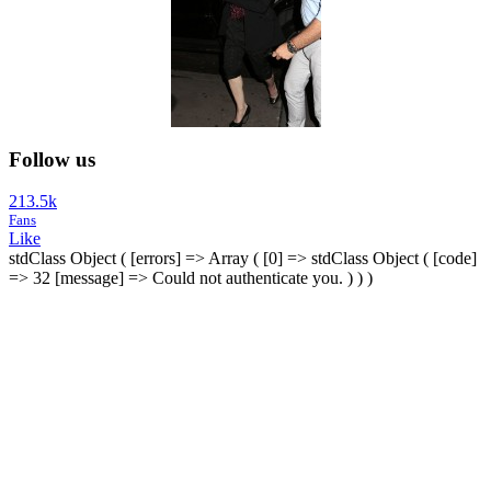
Follow us
213.5k
Fans
Like
stdClass Object ( [errors] => Array ( [0] => stdClass Object ( [code]
=> 32 [message] => Could not authenticate you. ) ) )