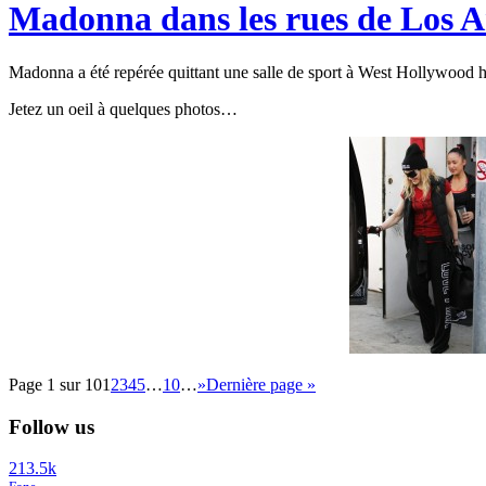
Madonna dans les rues de Los A
Madonna a été repérée quittant une salle de sport à West Hollywood h
Jetez un oeil à quelques photos…
Page 1 sur 10
1
2
3
4
5
…
10
…
»
Dernière page »
Follow us
213.5k