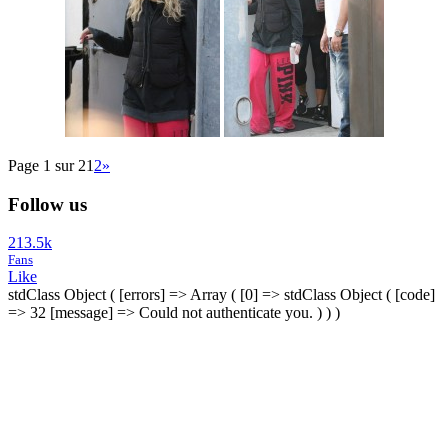
Page 1 sur 2
1
2
»
Follow us
213.5k
Fans
Like
stdClass Object ( [errors] => Array ( [0] => stdClass Object ( [code]
=> 32 [message] => Could not authenticate you. ) ) )