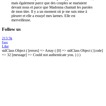
mais également parce que des couples se mariaient
devant nous et parce que Madonna chantait les paroles
de mon titre. Il y a un moment où je me suis mise à
pleurer et elle a essuyé mes larmes. Elle est
merveilleuse.
Follow us
213.5k
Fans
Like
stdClass Object ( [errors] => Array ( [0] => stdClass Object ( [code]
=> 32 [message] => Could not authenticate you. ) ) )