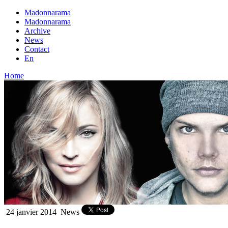
Madonnarama
Madonnarama
Archive
News
Contact
En
Home
24 janvier 2014
News