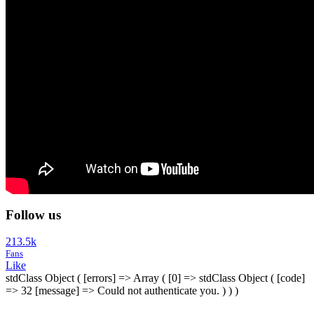
Follow us
213.5k
Fans
Like
stdClass Object ( [errors] => Array ( [0] => stdClass Object ( [code]
=> 32 [message] => Could not authenticate you. ) ) )