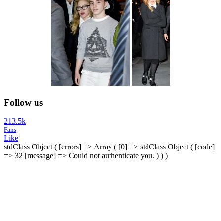
Follow us
213.5k
Fans
Like
stdClass Object ( [errors] => Array ( [0] => stdClass Object ( [code]
=> 32 [message] => Could not authenticate you. ) ) )