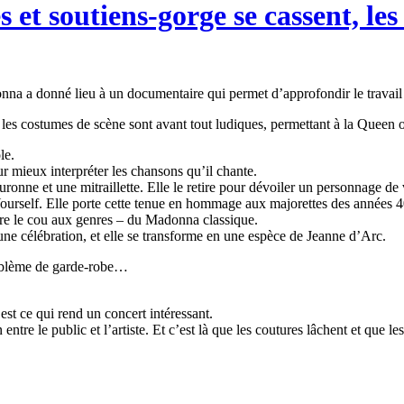
 et soutiens-gorge se cassent, les
 donné lieu à un documentaire qui permet d’approfondir le travail der
 les costumes de scène sont avant tout ludiques, permettant à la Queen o
le.
r mieux interpréter les chansons qu’il chante.
uronne et une mitraillette. Elle le retire pour dévoiler un personnage de
ourself. Elle porte cette tenue en hommage aux majorettes des années 4
tordre le cou aux genres – du Madonna classique.
t une célébration, et elle se transforme en une espèce de Jeanne d’Arc.
roblème de garde-robe…
est ce qui rend un concert intéressant.
tre le public et l’artiste. Et c’est là que les coutures lâchent et que les