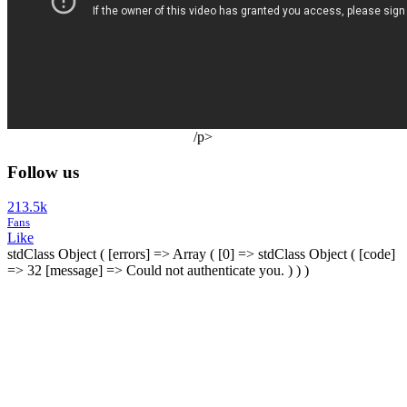
/p>
Follow us
213.5k
Fans
Like
stdClass Object ( [errors] => Array ( [0] => stdClass Object ( [code]
=> 32 [message] => Could not authenticate you. ) ) )