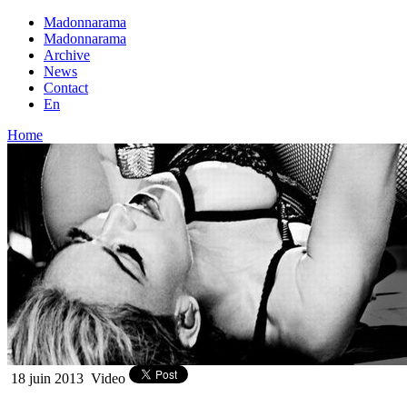
Madonnarama
Madonnarama
Archive
News
Contact
En
Home
18 juin 2013
Video