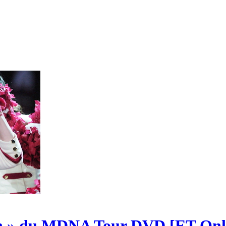
vin » du MDNA Tour DVD [ET Onli