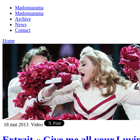
Madonnarama
Madonnarama
Archive
News
Contact
Home
18 mai 2013
Video
Extrait « Give me all your Lu