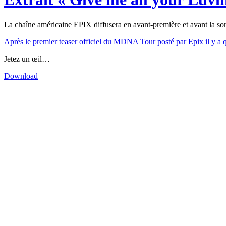
La chaîne américaine EPIX diffusera en avant-première et avant la s
Après le premier teaser officiel du MDNA Tour posté par Epix il y a 
Jetez un œil…
Download