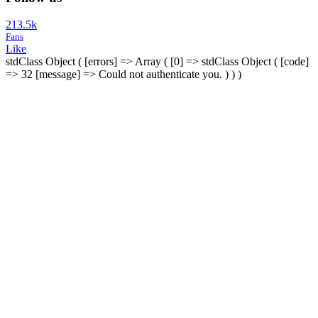
213.5k
Fans
Like
stdClass Object ( [errors] => Array ( [0] => stdClass Object ( [code]
=> 32 [message] => Could not authenticate you. ) ) )