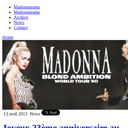
Madonnarama
Madonnarama
Archive
News
Contact
Home
13 avril 2013
News
Joyeux 23ème anniversaire au