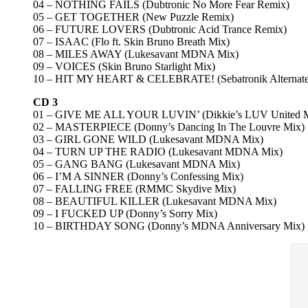
04 – NOTHING FAILS (Dubtronic No More Fear Remix)
05 – GET TOGETHER (New Puzzle Remix)
06 – FUTURE LOVERS (Dubtronic Acid Trance Remix)
07 – ISAAC (Flo ft. Skin Bruno Breath Mix)
08 – MILES AWAY (Lukesavant MDNA Mix)
09 – VOICES (Skin Bruno Starlight Mix)
10 – HIT MY HEART & CELEBRATE! (Sebatronik Alternate
CD 3
01 – GIVE ME ALL YOUR LUVIN’ (Dikkie’s LUV United M
02 – MASTERPIECE (Donny’s Dancing In The Louvre Mix)
03 – GIRL GONE WILD (Lukesavant MDNA Mix)
04 – TURN UP THE RADIO (Lukesavant MDNA Mix)
05 – GANG BANG (Lukesavant MDNA Mix)
06 – I’M A SINNER (Donny’s Confessing Mix)
07 – FALLING FREE (RMMC Skydive Mix)
08 – BEAUTIFUL KILLER (Lukesavant MDNA Mix)
09 – I FUCKED UP (Donny’s Sorry Mix)
10 – BIRTHDAY SONG (Donny’s MDNA Anniversary Mix)