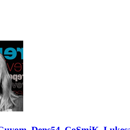
 Guyom, Dens54, CoSmiK, Lukesa