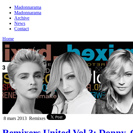
Madonnarama
Madonnarama
Archive
News
Contact
Home
8 mars 2013
Remixes
Remixers United Vol.3: Donny,