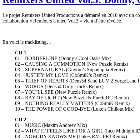
Le projet Remixers United Productions a démarré en 2010 avec un con
collaboration « Remixers United Vol.3 » vient d’être révélée.
En voici le tracklisting…
CD 1
01 – BORDERLINE (Donny’s Cool Oasis Mix)
02 – CAUSING A COMMOTION (New Puzzle Remix)
03 – SUPERNATURAL (Guyom’s Supaduppa Remix)
04 – JUSTIFY MY LOVE (CoSmiK’s Remix)
05 – THIEF OF HEARTS (Dens54 Send LUV 2 YorgoLand 
06 – WORDS (Dens54 Dirty Tracks Remix)
07 – YOU’LL SEE (New Puzzle Remix)
08 – RAY OF LIGHT (New Puzzle & FurchiDC Remix)
09 – NOTHING REALLY MATTERS (CoSmiK Remix)
10 – THE POWER OF GOOD-BYE (Luke’s Chillout Mix)
CD 2
01 – MUSIC (Maxim Andreev Mix)
02 – WHAT IT FEELS LIKE FOR A GIRL (Inco Midnight ID
03 – NOBODY KNOWS ME (Lukes RMJ PRJ Remix)