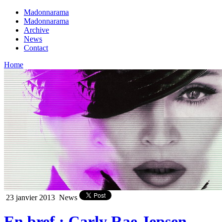
Madonnarama
Madonnarama
Archive
News
Contact
Home
23 janvier 2013
News
En bref : Carly Rae Jepsen,