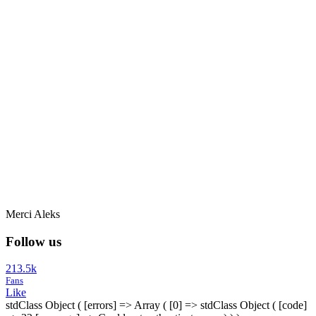
Merci Aleks
Follow us
213.5k
Fans
Like
stdClass Object ( [errors] => Array ( [0] => stdClass Object ( [code]