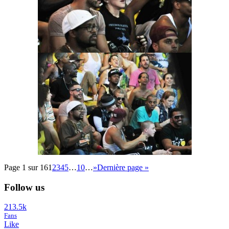
Page 1 sur 16
1
2
3
4
5
…
10
…
»
Dernière page »
Follow us
213.5k
Fans
Like