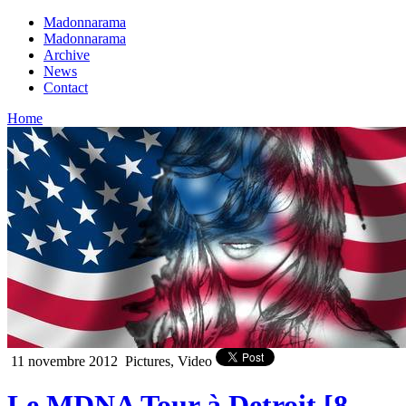
Madonnarama
Madonnarama
Archive
News
Contact
Home
11 novembre 2012
Pictures, Video
Le MDNA Tour à Detroit [8