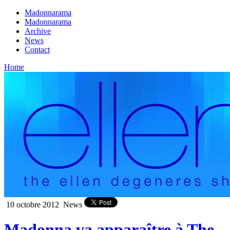
Madonnarama
Madonnarama
Archive
News
Contact
Home
10 octobre 2012
News
Madonna va apparaître à The