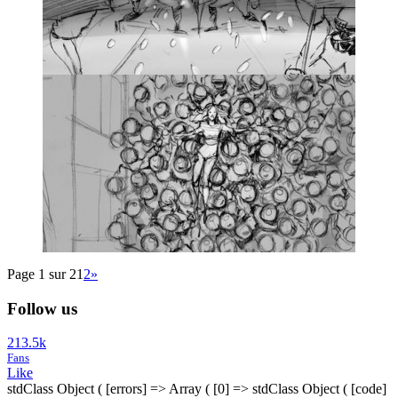
Page 1 sur 2
1
2
»
Follow us
213.5k
Fans
Like
stdClass Object ( [errors] => Array ( [0] => stdClass Object ( [code]