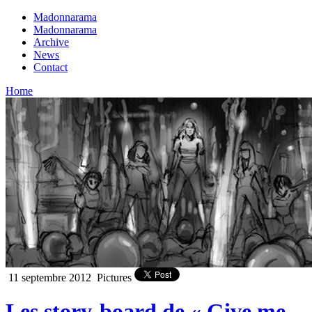
Madonnarama
Madonnarama
Archive
News
Contact
Home
11 septembre 2012
Pictures
Les story-board de « Give me