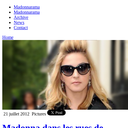
Madonnarama
Madonnarama
Archive
News
Contact
Home
21 juillet 2012
Pictures
Madonna dans les rues de