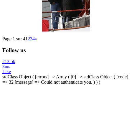
Page 1 sur 4
1
2
3
4
»
Follow us
213.5k
Fans
Like
stdClass Object ( [errors] => Array ( [0] => stdClass Object ( [code]
=> 32 [message] => Could not authenticate you. ) ) )