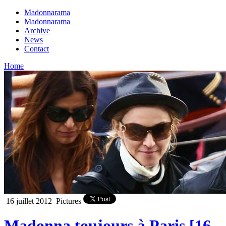
Madonnarama
Madonnarama
Archive
News
Contact
Home
16 juillet 2012
Pictures
Madonna toujours à Paris [16