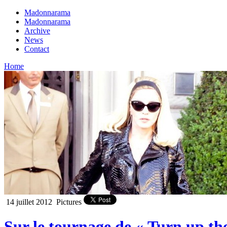
Madonnarama
Madonnarama
Archive
News
Contact
Home
14 juillet 2012
Pictures
Sur le tournage de « Turn up th