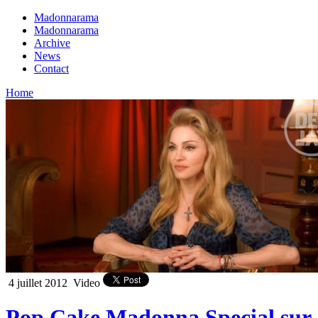
Madonnarama
Madonnarama
Archive
News
Contact
Home
4 juillet 2012
Video
Pop Cake Madonna Special sur