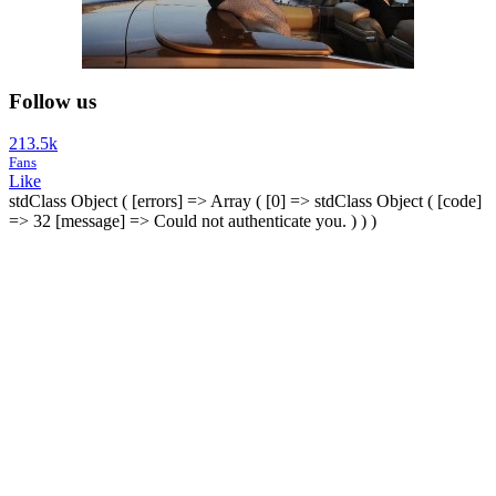
Follow us
213.5k
Fans
Like
stdClass Object ( [errors] => Array ( [0] => stdClass Object ( [code]
=> 32 [message] => Could not authenticate you. ) ) )