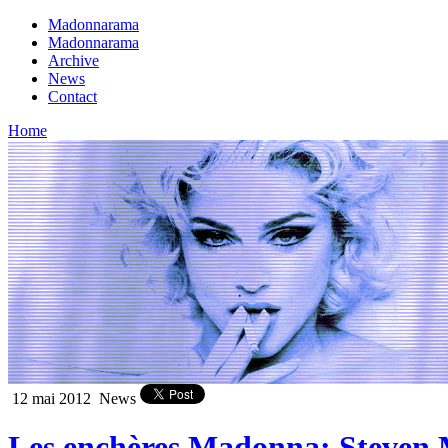
Madonnarama
Madonnarama
Archive
News
Contact
Home
12 mai 2012
News
Les enchères Madonna: Steven Me