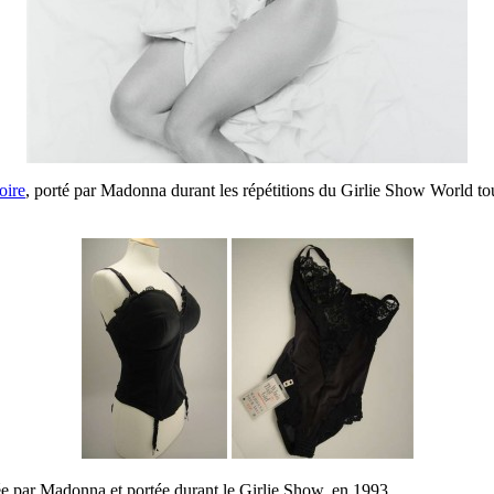
oire
, porté par Madonna durant les répétitions du Girlie Show World to
e par Madonna et portée durant le Girlie Show, en 1993.