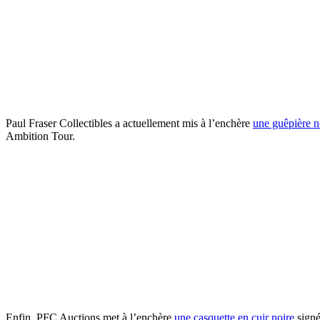
Paul Fraser Collectibles a actuellement mis à l’enchère
une guêpière n
Ambition Tour.
Enfin, PFC Auctions met à l’enchère
une casquette en cuir noire
signé