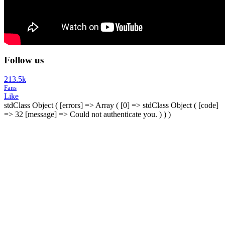
Follow us
213.5k
Fans
Like
stdClass Object ( [errors] => Array ( [0] => stdClass Object ( [code]
=> 32 [message] => Could not authenticate you. ) ) )