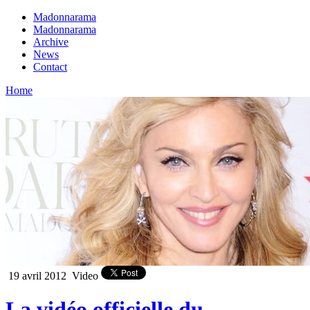
Madonnarama
Madonnarama
Archive
News
Contact
Home
19 avril 2012
Video
La vidéo officielle du